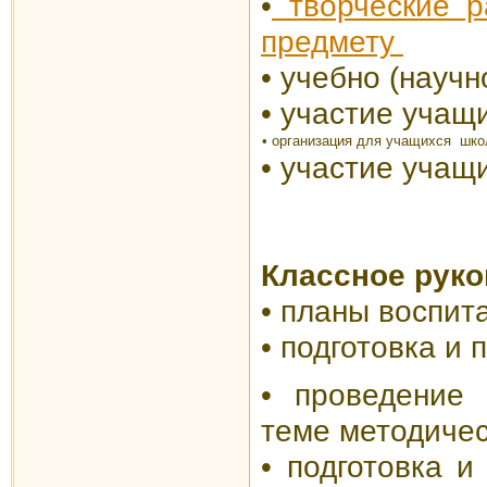
•
творческие р
предмету
•
учебно (научн
•
участие учащи
• организация для
учащихся школ
• участие учащ
Классное руко
•
планы воспит
•
подготовка и 
•
проведение в
теме методиче
•
подготовка и 