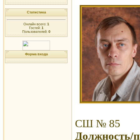
Статистика
Онлайн всего:
1
Гостей:
1
Пользователей:
0
Форма входа
СШ № 85
Должность/п