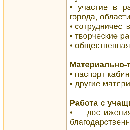
•
участие в ра
города, област
•
сотрудничеств
•
творческие р
•
общественная
Материально-т
• паспорт каби
•
другие матер
Работа с уча
• д
остижен
благодарственны