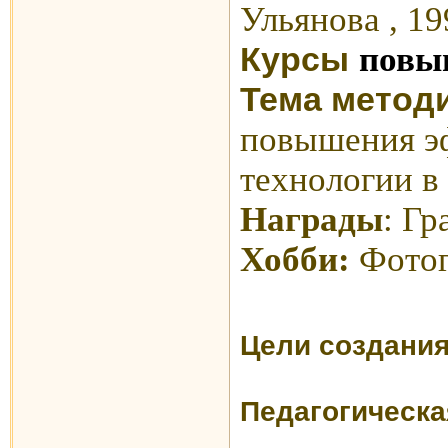
Ульянова , 19
повы
Курсы
Тема метод
повышения эф
технологии в
Награды
: Г
Хобби:
Фотог
Цели создани
Педагогическ